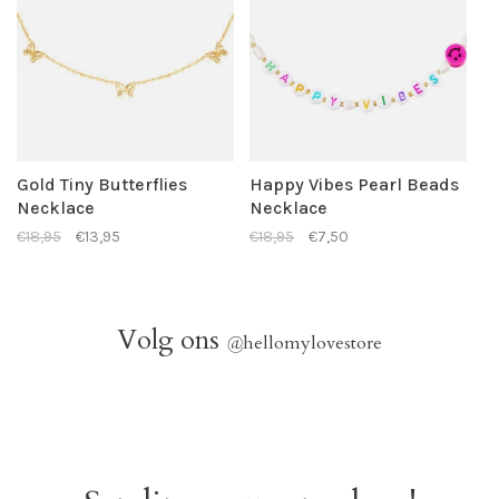
Gold Tiny Butterflies
Happy Vibes Pearl Beads
Necklace
Necklace
€18,95
€13,95
€18,95
€7,50
Volg ons
@
hellomylovestore