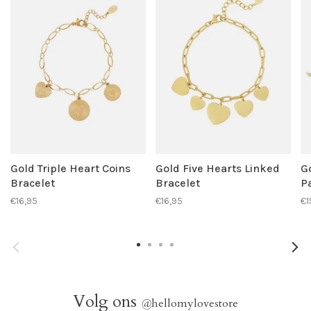
Gold Triple Heart Coins
Gold Five Hearts Linked
G
Bracelet
Bracelet
P
€16,95
€16,95
€1
Volg ons
@
hellomylovestore