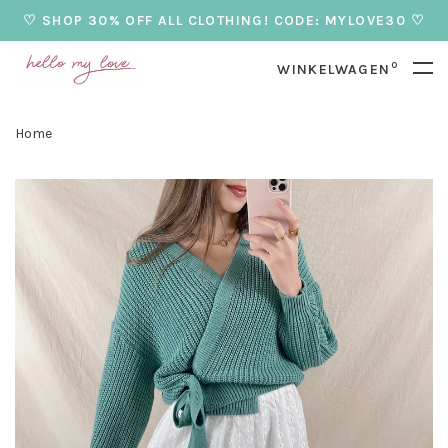
♡ SHOP 30% OFF ALL CLOTHING! CODE: MYLOVE30 ♡
0
WINKELWAGEN
Home