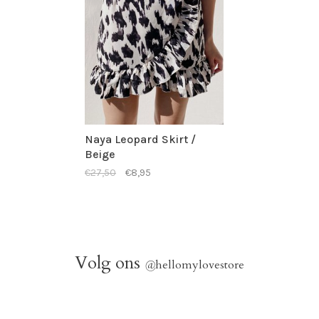
Naya Leopard Skirt /
Beige
€27,50
€8,95
Volg ons
@
hellomylovestore