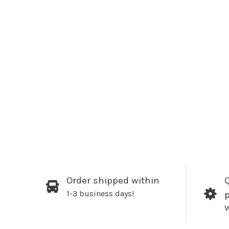
Order shipped within
Q
1-3 business days!
W