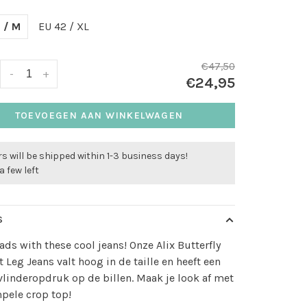
 / M
EU 42 / XL
€47,50
-
+
€24,95
TOEVOEGEN AAN WINKELWAGEN
s will be shipped within 1-3 business days!
a few left
S
ads with these cool jeans! Onze Alix Butterfly
t Leg Jeans valt hoog in de taille en heeft een
linderopdruk op de billen. Maak je look af met
pele crop top!