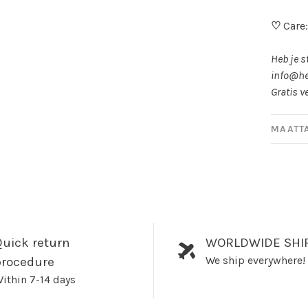
♡
Care:
Heb je s
info@he
Gratis v
MAATT
uick return
WORLDWIDE SHI
We ship everywhere!
procedure
ithin 7-14 days