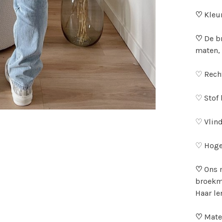
♡
Kleu
♡
De br
maten, 
♡ Rech
♡ Stof 
♡ Vlind
♡ Hoge 
♡
Ons 
broekma
Haar le
♡
Mater