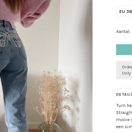
EU 38
Aantal:
Order
Only 
DETAIL
Turn he
Straigh
mooie v
een sim