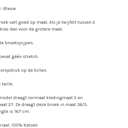
r: Blauw
oek valt goed op maat. Als je twijfelt tussen 2
kies dan voor de grotere maat.
te broekspijpen.
bevat géén stretch.
eropdruk op de billen.
taille.
model draagt normaal kledingmaat S en
at 27. Ze draagt deze broek in maat 36/S.
ngte is 167 cm.
iaal: 100% Katoen