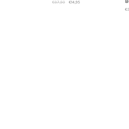
B
€37,50
€14,95
€