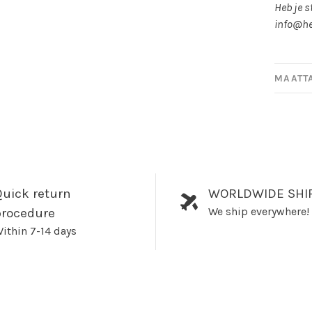
Maat
Heb je s
M
info@he
Maat
L
MAATT
uick return
WORLDWIDE SHI
We ship everywhere!
procedure
ithin 7-14 days