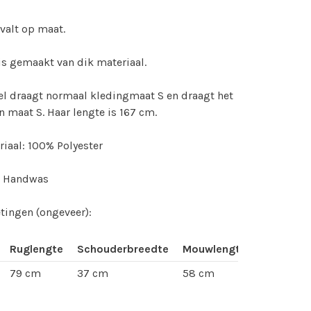
valt op maat.
is gemaakt van dik materiaal.
l draagt normaal kledingmaat S en draagt het
in maat S. Haar lengte is 167 cm.
iaal: 100% Polyester
: Handwas
tingen (ongeveer):
Ruglengte
Schouderbreedte
Mouwlengte
79 cm
37 cm
58 cm