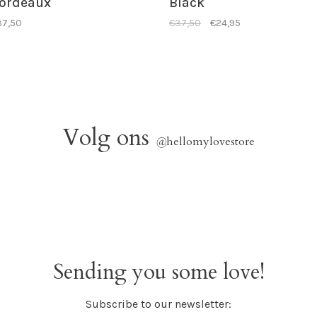
ordeaux
Black
37,50
€37,50
€24,95
Volg ons
@
hellomylovestore
Sending you some love!
Subscribe to our newsletter: