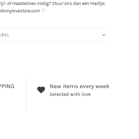
82 cm
40 cm
59 cm
tijl- of maatadvies nodig? Stuur ons dan een mailtje:
llomylovestore.com
♡
85 cm
43 cm
60 cm
ABEL
PPING
New items every week
Selected with love