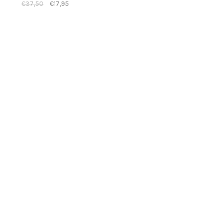
€37,50
€17,95