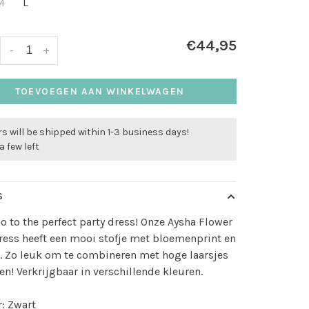
M
L
€44,95
-
+
TOEVOEGEN AAN WINKELWAGEN
s will be shipped within 1-3 business days!
a few left
S
lo to the perfect party dress! Onze Aysha Flower
ess heeft een mooi stofje met bloemenprint en
. Zo leuk om te combineren met hoge laarsjes
en! Verkrijgbaar in verschillende kleuren.
r: Zwart