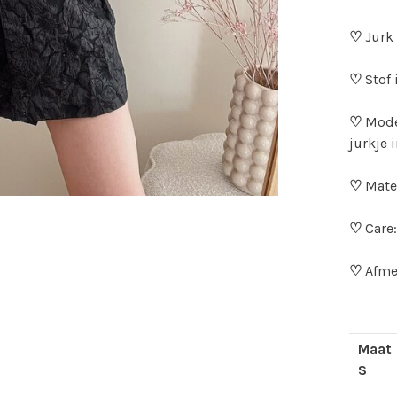
♡
Jurk 
♡
Stof 
♡
Mode
jurkje 
♡
Mater
♡
Care
♡
Afme
Maat
S