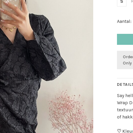
S
Aantal:
Order
Only 
DETAIL
Say hel
Wrap Dr
textuur
of hakk
♡
Kleu