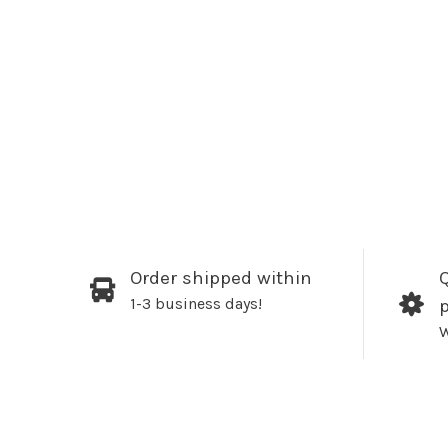
Order shipped within
Q
1-3 business days!
W