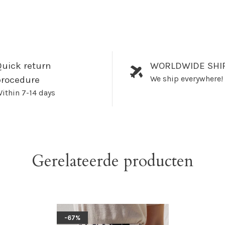
uick return
WORLDWIDE SHI
We ship everywhere!
procedure
ithin 7-14 days
Gerelateerde producten
-67%