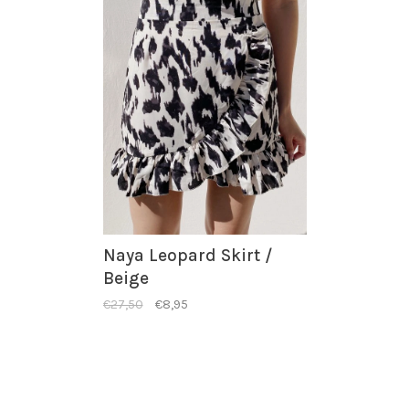
Naya Leopard Skirt /
Beige
€27,50
€8,95