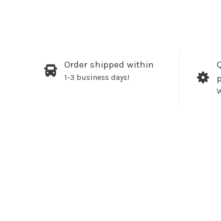
Order shipped within
Q
1-3 business days!
W