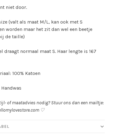
nt niet door.
ize (valt als maat M/L, kan ook met S
n worden maar het zit dan wel een beetje
ij de taille)
l draagt normaal maat S. Haar lengte is 167
iaal: 100% Katoen
: Handwas
tijl- of maatadvies nodig? Stuur ons dan een mailtje:
llomylovestore.com
♡
ABEL