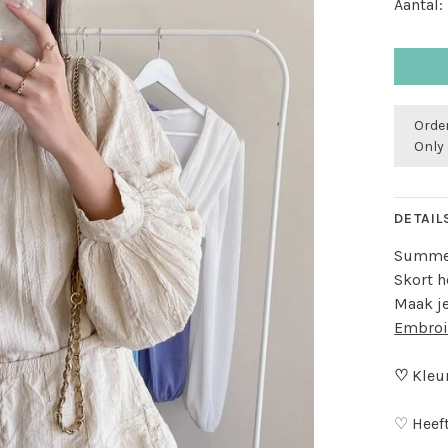
Aantal:
Order
Only 
DETAIL
Summer
Skort h
Maak j
Embroi
♡
Kleur
♡ Heeft