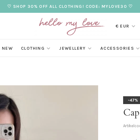
♡ SHOP 30% OFF ALL CLOTHING! CODE: MYLOVE30 ♡
€ EUR
NEW
CLOTHING
JEWELLERY
ACCESSORIES
-47%
Capr
Artikelco