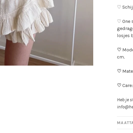
♡ Schij
♡ One s
gedrage
losjes b
♡
Mode
cm.
♡
Mater
♡
Care
Heb je s
info@he
MAATT