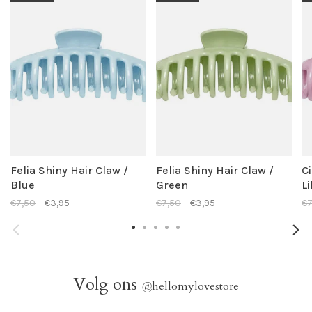
Felia Shiny Hair Claw /
Felia Shiny Hair Claw /
C
Blue
Green
Li
€7,50
€3,95
€7,50
€3,95
€7
Volg ons
@
hellomylovestore