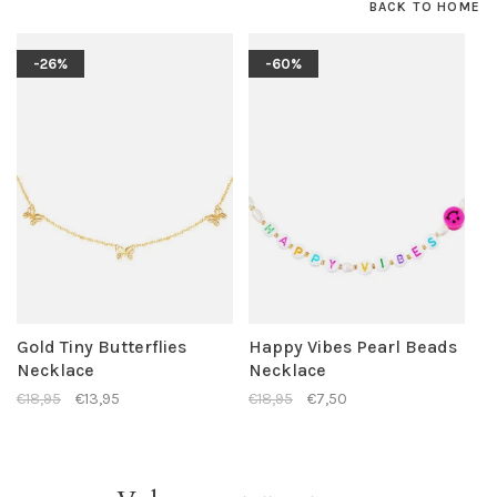
BACK TO HOME
-26%
-60%
Gold Tiny Butterflies
Happy Vibes Pearl Beads
Necklace
Necklace
€18,95
€13,95
€18,95
€7,50