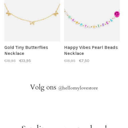
Gold Tiny Butterflies
Happy Vibes Pearl Beads
Necklace
Necklace
€18,95
€13,95
€18,95
€7,50
Volg ons
@
hellomylovestore