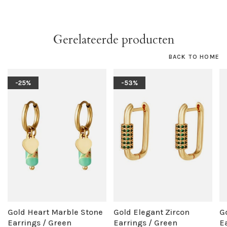
Gerelateerde producten
BACK TO HOME
-25%
-53%
Gold Heart Marble Stone
Gold Elegant Zircon
G
Earrings / Green
Earrings / Green
E