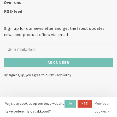
Over ons
RSS-feed
Sign up for our newsletter and get the latest updates,
news and product offers via email
ABONNEER
By signing up, you agree to our Privacy Policy.
Wij slaan cookies op om onze website
JA
NEE
Meer over
© Copyright 2026 Hello My Love
-
Powered by
Lightspeed
- Theme by
te verbeteren. Is dat akkoord?
cookies »
Huysmans.me