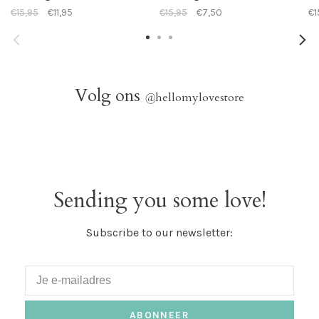
€15,95
€11,95
€15,95
€7,50
€1
Volg ons
@
hellomylovestore
Sending you some love!
Subscribe to our newsletter:
ABONNEER