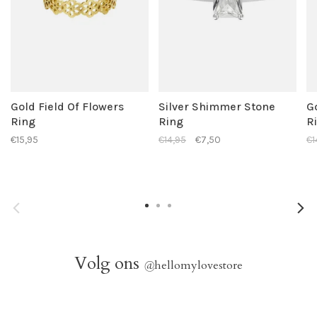
Gold Field Of Flowers
Silver Shimmer Stone
G
Ring
Ring
R
€15,95
€14,95
€7,50
€1
Volg ons
@
hellomylovestore