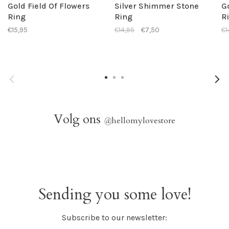
Gold Field Of Flowers
Silver Shimmer Stone
G
Ring
Ring
R
€15,95
€14,95
€7,50
€1
Volg ons
@
hellomylovestore
Sending you some love!
Subscribe to our newsletter: