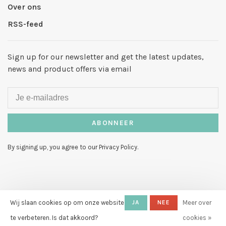
Over ons
RSS-feed
Sign up for our newsletter and get the latest updates,
news and product offers via email
ABONNEER
By signing up, you agree to our Privacy Policy.
© Copyright 2026 Hello My Love
-
Wij slaan cookies op om onze website
JA
NEE
Meer over
Powered by
Lightspeed
- Theme by
te verbeteren. Is dat akkoord?
cookies »
Huysmans.me