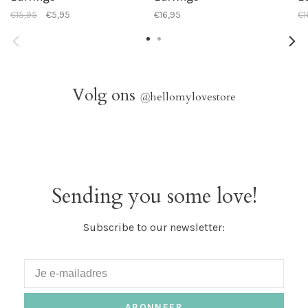
€15,95
€5,95
€16,95
€1
Volg ons
@
hellomylovestore
Sending you some love!
Subscribe to our newsletter:
ABONNEER