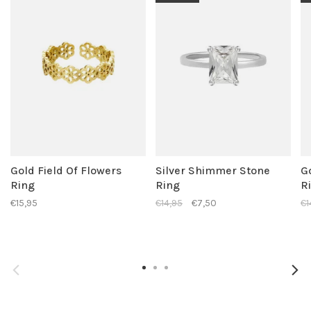
Gold Field Of Flowers
Silver Shimmer Stone
G
Ring
Ring
R
€15,95
€14,95
€7,50
€1