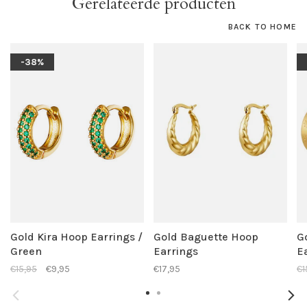
Gerelateerde producten
BACK TO HOME
-38%
Gold Kira Hoop Earrings /
Gold Baguette Hoop
G
Green
Earrings
E
€15,95
€9,95
€17,95
€1