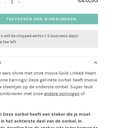
€20,95
-
+
TOEVOEGEN AAN WINKELWAGEN
s will be shipped within 1-3 business days!
a few left
S
r ears shine met onze mooie Gold Linked Heart
one Earrings! Deze gelinkte oorbel heeft mooie
a steentjes op de onderste oorbel. Super leuk
combineren met onze
andere oorringen
of
! Deze oorbel heeft een steker die je moet
 in het achterste deel van de oorbel. In
e gevallen kan de steker iets lager komen te