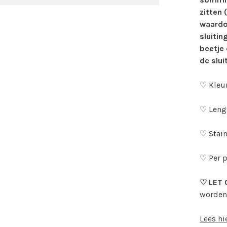
zitten 
waardo
sluitin
beetje
de slui
♡ Kleu
♡ Leng
♡ Stain
♡ Per 
♡ LET 
worden
Lees hi