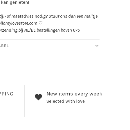
 kan genieten!
tijl- of maatadvies nodig? Stuur ons dan een mailtje:
llomylovestore.com
♡
erzending bij NL/BE bestellingen boven €75
ABEL
PPING
New items every week
Selected with love