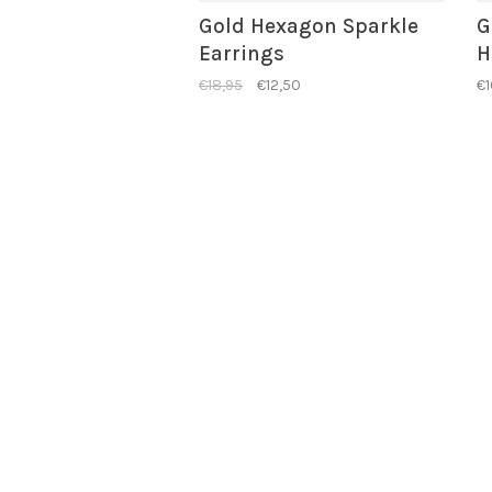
Gold Hexagon Sparkle
G
Earrings
H
€18,95
€12,50
€1