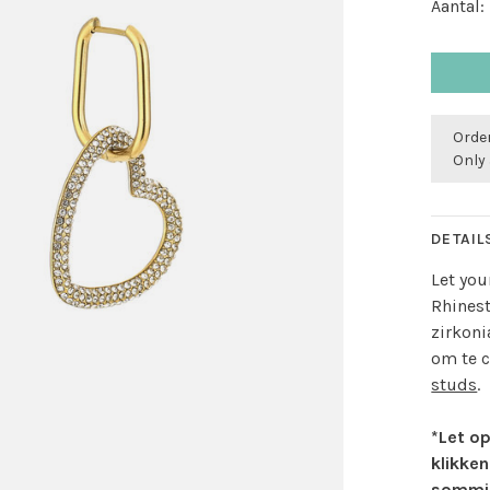
Aantal:
Order
Only 
DETAIL
Let you
Rhinest
zirkoni
om te 
studs
.
*Let op
klikken
sommig