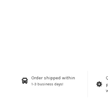
Order shipped within
Q
1-3 business days!
W