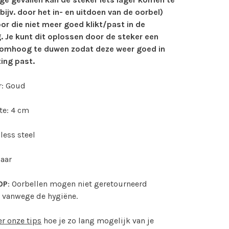
(bijv. door het in- en uitdoen van de oorbel)
or die niet meer goed klikt/past in de
g. Je kunt dit oplossen door de steker een
 omhoog te duwen zodat deze weer goed in
ting past.
r: Goud
te: 4 cm
less steel
paar
OP
: Oorbellen mogen niet geretourneerd
 vanwege de hygiëne.
er onze tips
hoe je zo lang mogelijk van je