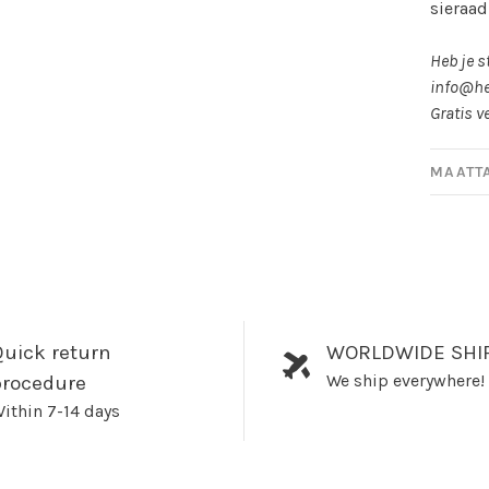
sieraad
Heb je s
info@he
Gratis v
MAATT
uick return
WORLDWIDE SHI
We ship everywhere!
procedure
ithin 7-14 days