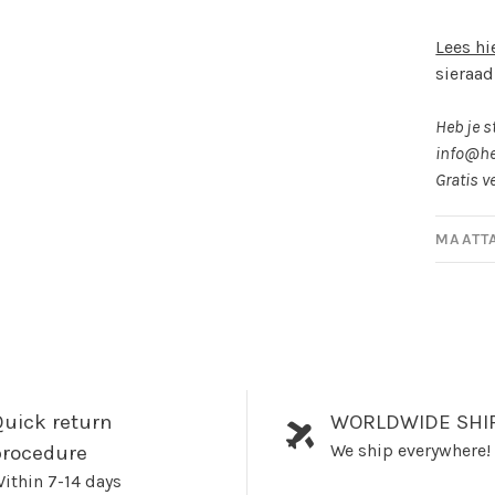
Lees hi
sieraad
Heb je s
info@he
Gratis v
MAATT
uick return
WORLDWIDE SHI
We ship everywhere!
procedure
ithin 7-14 days