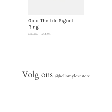
Gold The Life Signet
Ring
€18,95
€14,95
Volg ons
@
hellomylovestore