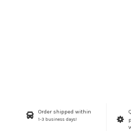
Order shipped within
Q
1-3 business days!
W