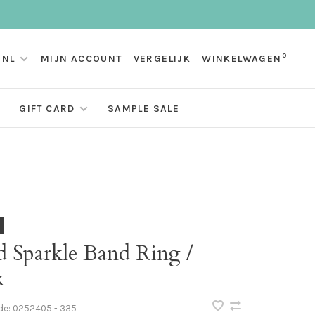
0
NL
MIJN ACCOUNT
VERGELIJK
WINKELWAGEN
GIFT CARD
SAMPLE SALE
d Sparkle Band Ring /
k
de:
0252405 - 335