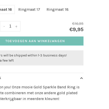
aat 16
Ringmaat 17
Ringmaat 18
€16,95
-
+
€9,95
TOEVOEGEN AAN WINKELWAGEN
s will be shipped within 1-3 business days!
a few left
S
 on you!
Onze mooie Gold Sparkle Band Ring is
 te combineren met onze andere gold plated
 Verkrijgbaar in meerdere kleuren!