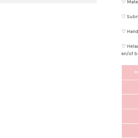
♡ Mater
♡ Subm
♡ Hand
♡ Helaa
en/of b