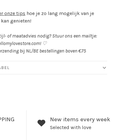
er onze tips
hoe je zo lang mogelijk van je
 kan genieten!
tijl- of maatadvies nodig? Stuur ons een mailtje:
llomylovestore.com
! ♡
erzending bij NL/BE bestellingen boven €75
ABEL
PPING
New items every week
Selected with love