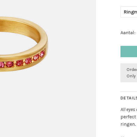
Ringm
Aantal:
Order
Only 
DETAIL
All eyes
perfect
ringen.