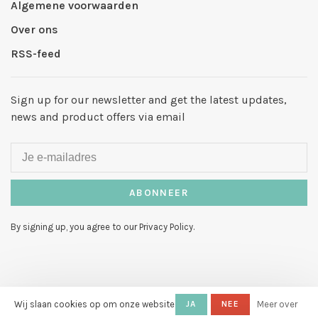
Algemene voorwaarden
Over ons
RSS-feed
Sign up for our newsletter and get the latest updates,
news and product offers via email
ABONNEER
By signing up, you agree to our Privacy Policy.
Wij slaan cookies op om onze website
JA
NEE
Meer over
© Copyright 2026 Hello My Love
-
Powered by
Lightspeed
- Theme by