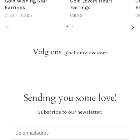
Gold Wishing Star
Gold Lovers Heart
G
Earrings
Earrings
E
€15,95
€5,95
€16,95
€1
Volg ons
@
hellomylovestore
Sending you some love!
Subscribe to our newsletter: