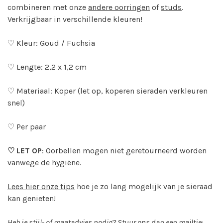
combineren met onze
andere oorringen
of
studs
.
Verkrijgbaar in verschillende kleuren!
♡ Kleur: Goud / Fuchsia
♡ Lengte: 2,2 x 1,2 cm
♡ Materiaal: Koper (let op, koperen sieraden verkleuren
snel)
♡ Per paar
♡ LET OP
: Oorbellen mogen niet geretourneerd worden
vanwege de hygiëne.
Lees hier onze tips
hoe je zo lang mogelijk van je sieraad
kan genieten!
Heb je stijl- of maatadvies nodig? Stuur ons dan een mailtje: