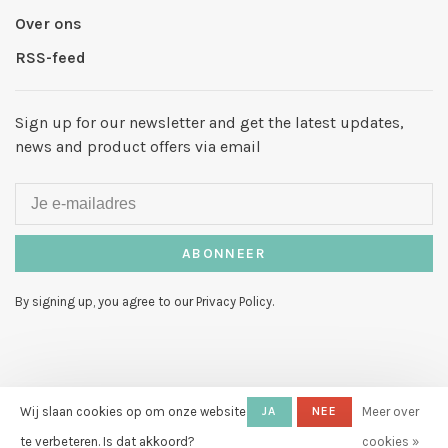
Over ons
RSS-feed
Sign up for our newsletter and get the latest updates,
news and product offers via email
ABONNEER
By signing up, you agree to our Privacy Policy.
© Copyright 2026 Hello My Love
-
Wij slaan cookies op om onze website
JA
NEE
Meer over
Powered by
Lightspeed
- Theme by
te verbeteren. Is dat akkoord?
cookies »