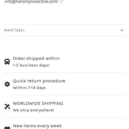
info@hellomylovestore.com
! ♡
MAATTABEL
Order shipped within
1-3 business days!
Quick return procedure
Within 7-14 days
WORLDWIDE SHIPPING
We ship everywhere!
New items every week