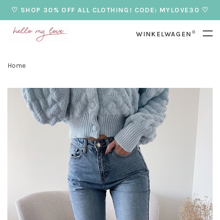
♡ SHOP 30% OFF ALL CLOTHING! CODE: MYLOVE30 ♡
0
WINKELWAGEN
Home