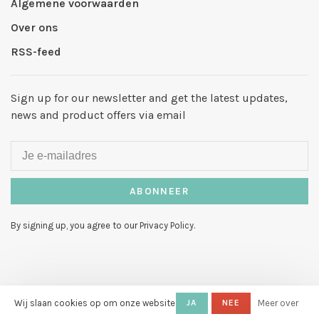
Algemene voorwaarden
Over ons
RSS-feed
Sign up for our newsletter and get the latest updates,
news and product offers via email
ABONNEER
By signing up, you agree to our Privacy Policy.
© Copyright 2026 Hello My Love
Wij slaan cookies op om onze website
-
JA
NEE
Meer over
Powered by
Lightspeed
- Theme by