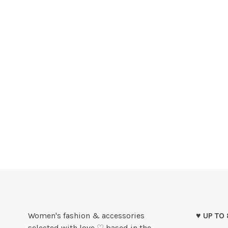
Women's fashion & accessories
♥ UP TO
selected with love ♡ based in the