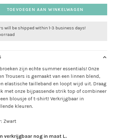
TOEVOEGEN AAN WINKELWAGEN
s will be shipped within 1-3 business days!
oorraad
S
broeken zijn echte summer essentials! Onze
en Trousers is gemaakt van een linnen blend,
en elastische tailleband en loopt wijd uit. Draag
k met onze bijpassende strik top of combineer
een blousje of t-shirt! Verkrijgbaar in
llende kleuren.
: Zwart
n verkrijgbaar nog in maat L.