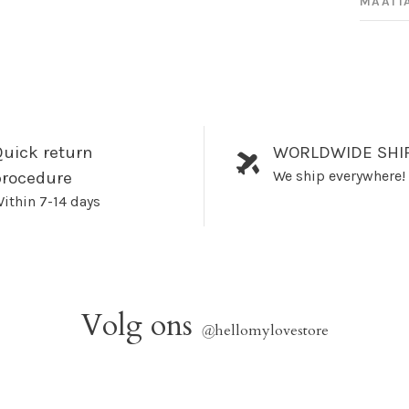
MAATT
uick return
WORLDWIDE SHI
We ship everywhere!
procedure
ithin 7-14 days
Volg ons
@
hellomylovestore