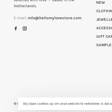
NEW
Netherlands.
CLOTHI
E-mail:
info@hellomylovestore.com
JEWELL
ACCESS
GIFT CA
SAMPLE
Wij slaan cookies op om onze website te verbeteren. Is dat 
© Copyright 2026 Hello My Love
- Powered by
Lightspeed
- Theme