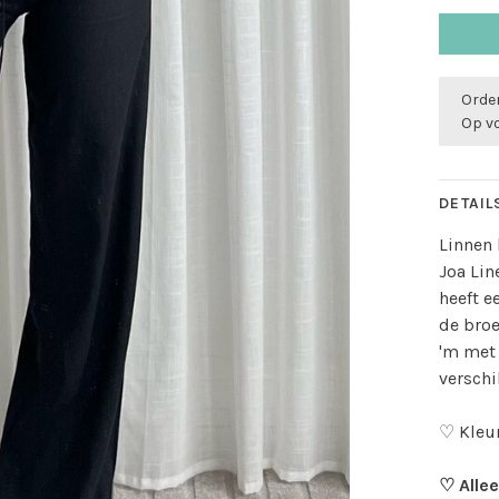
Order
Op v
DETAIL
Linnen 
Joa Lin
heeft e
de broe
'm met 
verschi
♡ Kleur
♡ Allee