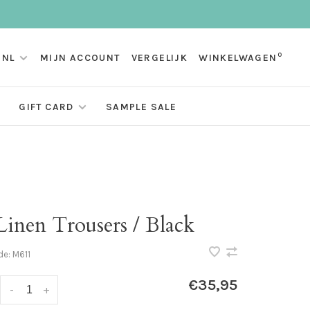
0
NL
MIJN ACCOUNT
VERGELIJK
WINKELWAGEN
GIFT CARD
SAMPLE SALE
Linen Trousers / Black
de:
M611
€35,95
-
+