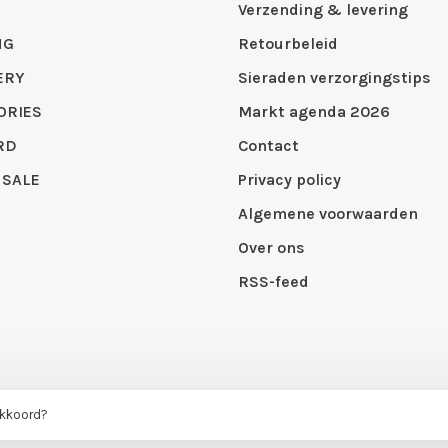
Verzending & levering
NG
Retourbeleid
ERY
Sieraden verzorgingstips
ORIES
Markt agenda 2026
RD
Contact
 SALE
Privacy policy
Algemene voorwaarden
Over ons
RSS-feed
akkoord?
 by
Huysmans.me