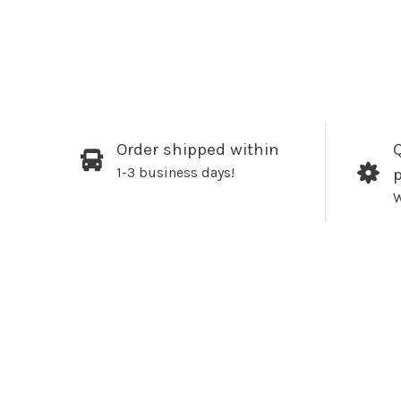
Order shipped within
Q
1-3 business days!
W