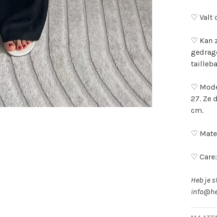
♡ Valt 
♡ Kan z
gedrage
tailleb
♡ Mode
27. Ze 
cm.
♡ Mater
♡ Care
Heb je s
info@he