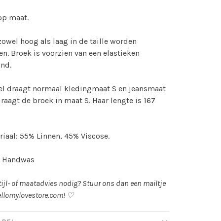
op maat.
owel hoog als laag in de taille worden
n. Broek is voorzien van een elastieken
and.
l draagt normaal kledingmaat S en jeansmaat
draagt de broek in maat S. Haar lengte is 167
iaal: 55% Linnen, 45% Viscose.
: Handwas
tijl- of maatadvies nodig? Stuur ons dan een mailtje
llomylovestore.com
! ♡