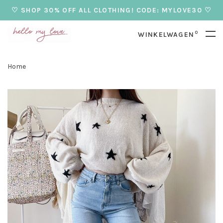
♡ SHOP 30% OFF ALL CLOTHING! CODE: MYLOVE30 ♡
0
WINKELWAGEN
Home