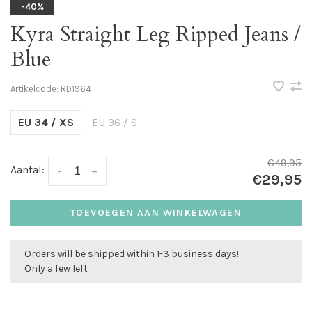
-40%
Kyra Straight Leg Ripped Jeans /
Blue
Artikelcode:
RD1964
EU 34 / XS
EU 36 / S
€49,95
Aantal:
-
+
€29,95
TOEVOEGEN AAN WINKELWAGEN
Orders will be shipped within 1-3 business days!
Only a few left