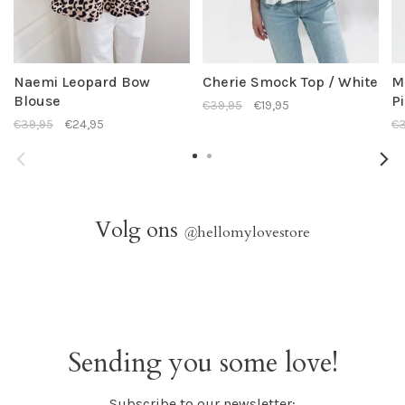
Naemi Leopard Bow
Cherie Smock Top / White
M
Blouse
P
€39,95
€19,95
€39,95
€24,95
€3
Volg ons
@
hellomylovestore
Sending you some love!
Subscribe to our newsletter: