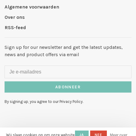
Algemene voorwaarden
Over ons
RSS-feed
Sign up for our newsletter and get the latest updates,
news and product offers via email
ABONNEER
By signing up, you agree to our Privacy Policy.
© Copyright 2026 Hello My Love
-
Wij slaan cookies op om onze website
JA
NEE
Meer over