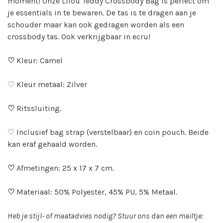
moment! Onze Lilou Teddy Crossbody Bag is perfect om
je essentials in te bewaren. De tas is te dragen aan je
schouder maar kan ook gedragen worden als een
crossbody tas. Ook verkrijgbaar in ecru!
♡
Kleur: Camel
♡ Kleur metaal: Zilver
♡
Ritssluiting.
♡ Inclusief bag strap (verstelbaar) en coin pouch. Beide
kan eraf gehaald worden.
♡
Afmetingen: 25 x 17 x 7 cm.
♡
Materiaal: 50% Polyester, 45% PU, 5% Metaal.
Heb je stijl- of maatadvies nodig? Stuur ons dan een mailtje: