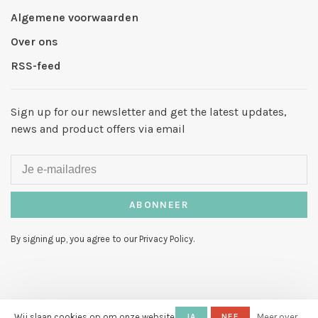
Algemene voorwaarden
Over ons
RSS-feed
Sign up for our newsletter and get the latest updates,
news and product offers via email
ABONNEER
By signing up, you agree to our Privacy Policy.
© Copyright 2026 Hello My Love
-
Wij slaan cookies op om onze website
JA
NEE
Meer over