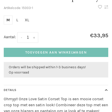
Artikelcode:
15003-1
M
L
XL
€33,95
Aantal:
-
+
TOEVOEGEN AAN WINKELWAGEN
Orders will be shipped within 1-3 business days!
Op voorraad
DETAILS
Ohmyy!! Onze Love Satin Corset Top is een mooie corset
crop top met een satin look! Combineer deze top met een
van onze blazers en pantalon om je look af te maken!