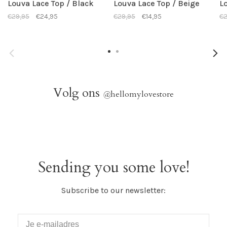
Louva Lace Top / Black
Louva Lace Top / Beige
L
€29,95
€24,95
€29,95
€14,95
€2
Volg ons
@
hellomylovestore
Sending you some love!
Subscribe to our newsletter: