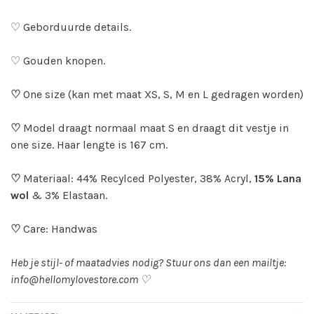
♡ Geborduurde details.
♡ Gouden knopen.
♡
One size (kan met maat XS, S, M en L gedragen worden)
♡
Model draagt normaal maat S en draagt dit vestje in
one size. Haar lengte is 167 cm.
♡
Materiaal: 44% Recylced Polyester, 38% Acryl,
15% Lana
wol
& 3% Elastaan.
♡
Care: Handwas
Heb je stijl- of maatadvies nodig? Stuur ons dan een mailtje:
info@hellomylovestore.com
♡