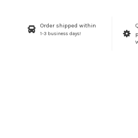
Order shipped within
Q
1-3 business days!
W