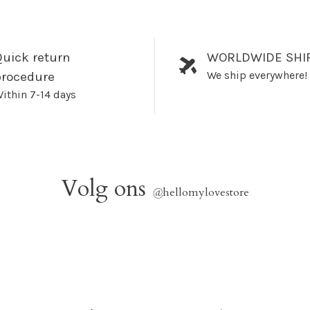
uick return
WORLDWIDE SHI
We ship everywhere!
procedure
ithin 7-14 days
Volg ons
@
hellomylovestore