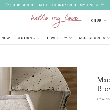
♡ SHOP 30% OFF ALL CLOTHING! CODE: MYLOVE30 ♡
€ EUR
NEW
CLOTHING
JEWELLERY
ACCESSORIES
Mac
Bro
Artikelco