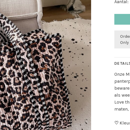
Aantal:
Order
Only 
DETAIL
Onze M
panterp
bewaren
als wee
Love th
maten, 
♡
Kleur