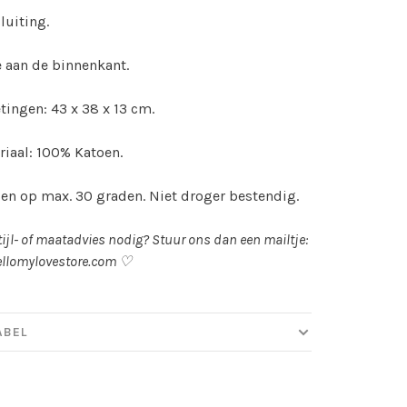
luiting.
 aan de binnenkant.
tingen: 43 x 38 x 13 cm.
iaal: 100% Katoen.
n op max. 30 graden. Niet droger bestendig.
tijl- of maatadvies nodig? Stuur ons dan een mailtje:
llomylovestore.com
♡
ABEL