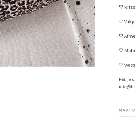
♡
Ritss
♡ Vakje
♡
Afme
♡
Mater
♡ Wasse
Heb je s
info@he
MAATT