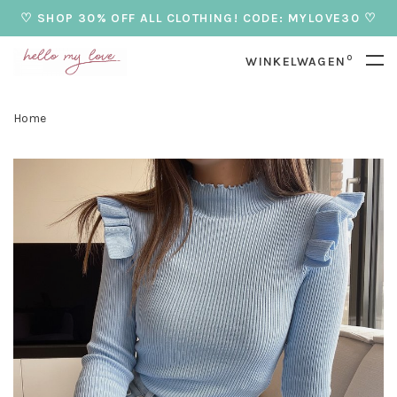
♡ SHOP 30% OFF ALL CLOTHING! CODE: MYLOVE30 ♡
0
WINKELWAGEN
Home