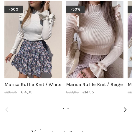
-50%
-50%
Marisa Ruffle Knit / White
Marisa Ruffle Knit / Beige
Ma
€29,95
€14,95
€29,95
€14,95
€2