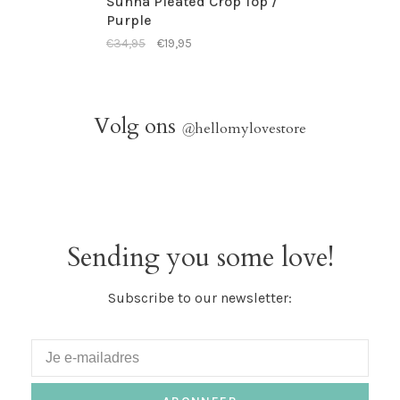
Sunna Pleated Crop Top /
Purple
€34,95
€19,95
Volg ons
@
hellomylovestore
Sending you some love!
Subscribe to our newsletter: