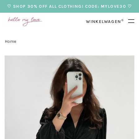
♡ SHOP 30% OFF ALL CLOTHING! CODE: MYLOVE30 ♡
0
WINKELWAGEN
Home