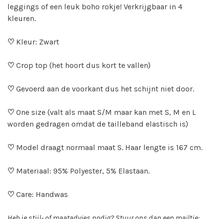
leggings of een leuk boho rokje! Verkrijgbaar in 4
kleuren.
♡
Kleur: Zwart
♡
Crop top (het hoort dus kort te vallen)
♡
Gevoerd aan de voorkant dus het schijnt niet door.
♡
One size (valt als maat S/M maar kan met S, M en L
worden gedragen omdat de tailleband elastisch is)
♡
Model draagt normaal maat S. Haar lengte is 167 cm.
♡
Materiaal: 95% Polyester, 5% Elastaan.
♡
Care: Handwas
Heb je stijl- of maatadvies nodig? Stuur ons dan een mailtje: