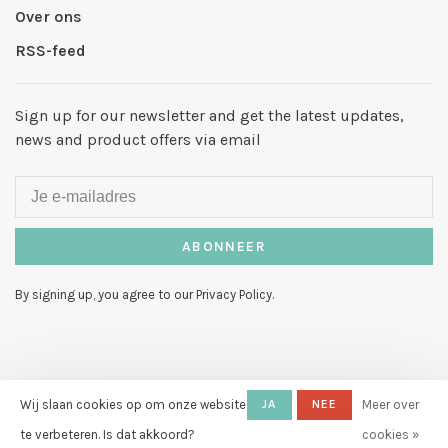
Over ons
RSS-feed
Sign up for our newsletter and get the latest updates,
news and product offers via email
ABONNEER
By signing up, you agree to our Privacy Policy.
© Copyright 2026 Hello My Love
-
Wij slaan cookies op om onze website
JA
NEE
Meer over
Powered by
Lightspeed
- Theme by
te verbeteren. Is dat akkoord?
cookies »
Huysmans.me